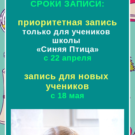
СРОКИ ЗАПИСИ:
приоритетная запись
только для учеников 
школы 
«Синяя Птица»
с 22 апреля
запись для новых 
учеников
с 18 мая